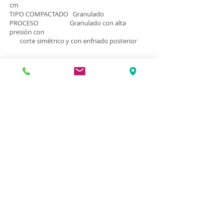
cm
TIPO COMPACTADO Granulado
PROCESO Granulado con alta
presión con
corte simétrico y con enfriado posterior
Descargar Ficha Técnica
Ctra. Fuentes de Nava-Becerril
de Campos
34337 Fuentes de Nava
(Palencia)
Tel.
979 188 000
profopal@profopal.com